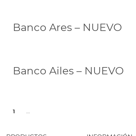
Banco Ares – NUEVO
Banco Ailes – NUEVO
1
2
…
26
Siguiente
→