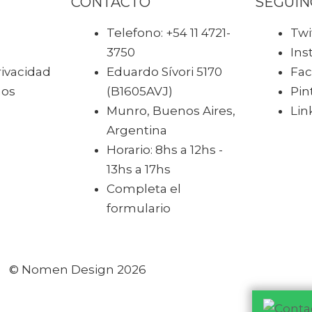
CONTACTO
SEGUIN
Telefono: +54 11 4721-
Twi
3750
Ins
rivacidad
Eduardo Sívori 5170
Fa
nos
(B1605AVJ)
Pin
Munro, Buenos Aires,
Lin
Argentina
Horario: 8hs a 12hs -
13hs a 17hs
Completa el
formulario
© Nomen Design 2026