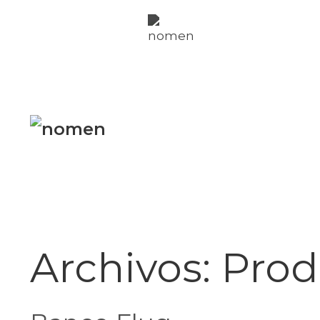
nomen
fachadas
nomen
per
nosotros
Twitter
Instagr
Archivos:
Pro