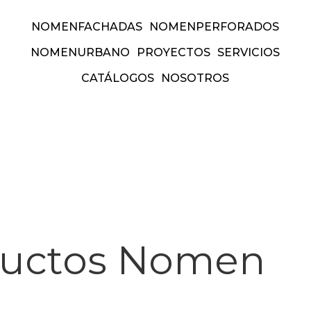
NOMEN
FACHADAS
NOMEN
PERFORADOS
NOMEN
URBANO
PROYECTOS
SERVICIOS
CATÁLOGOS
NOSOTROS
forados
nomen
urbano
proyect
am
Facebook
Pinterest
Link
ductos Nomen