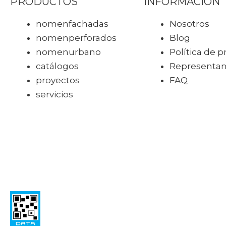
PRODUCTOS
INFORMACIÓN
nomen
fachadas
Nosotros
nomen
perforados
Blog
nomen
urbano
Política de p
catálogos
Representa
proyectos
FAQ
servicios