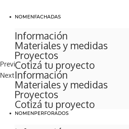
Saltar
al
NOMEN
FACHADAS
contenido
Información
Materiales y medidas
Proyectos
Cotizá tu proyecto
Previous slide
Información
Next slide
Materiales y medidas
Proyectos
Cotizá tu proyecto
NOMEN
PERFORADOS