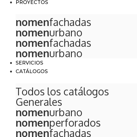
PROYECTOS
nomen
fachadas
nomen
urbano
nomen
fachadas
nomen
urbano
SERVICIOS
CATÁLOGOS
Todos los catálogos
Generales
nomen
urbano
nomen
perforados
nomen
fachadas