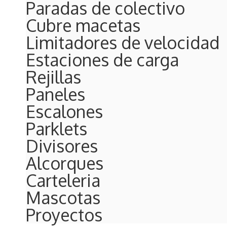
Paradas de colectivo
identidad, impacto visua
en chapa perforada para
en chapa perforada para
del mercado para salas 
diseños personalizados
para espacios públicos,
estándar, decorativas y
Cubre macetas
Limitadores de velocidad
Estaciones de carga
Rejillas
Paneles
Escalones
Parklets
Divisores
Alcorques
Carteleria
Mascotas
Proyectos