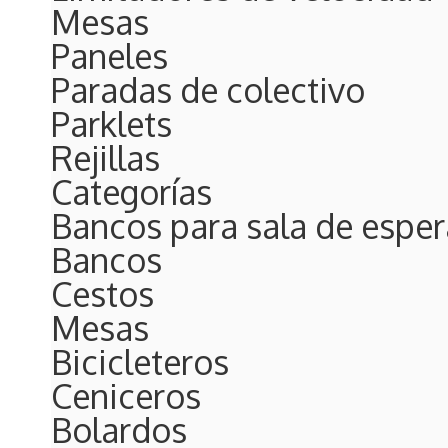
Mesas
Paneles
Paradas de colectivo
Parklets
Rejillas
Categorías
Bancos para sala de esper
Bancos
Cestos
Mesas
Bicicleteros
Ceniceros
DISEÑOS ES
DISEÑO Y 
LÍDERES 
LÍDERES 
REALI
GRAN 
BANC
Bolardos
FACHADAS Y REVE
FACHADAS Y REVE
EL BANCO M
PROYECTOS 
MOBILIAR
METALG
CHAP