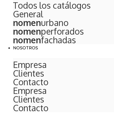
Todos los catálogos
General
nomen
urbano
nomen
perforados
nomen
fachadas
NOSOTROS
Empresa
Clientes
Contacto
Empresa
Clientes
Contacto