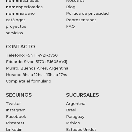
nomen
fachadas
Nosotros
nomen
perforados
Blog
nomen
urbano
Política de privacidad
catálogos
Representanos
proyectos
FAQ
servicios
CONTACTO
Telefono: +54 11 4721-3750
Eduardo Sívori 5170 (B1605AVJ)
Munro, Buenos Aires, Argentina
Horario: 8hs a 12hs - 13hs a 17hs
Completa el formulario
SEGUINOS
SUCURSALES
Twitter
Argentina
Instagram
Brasil
Facebook
Paraguay
Pinterest
México
Linkedin
Estados Unidos