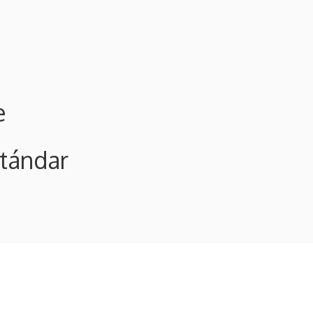
e
stándar