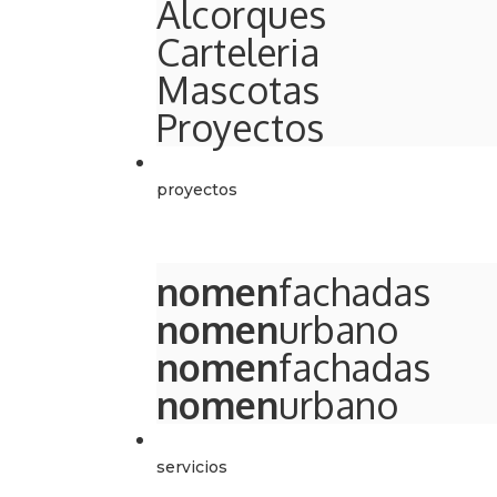
Alcorques
Carteleria
Mascotas
Proyectos
proyectos
nomen
fachadas
nomen
urbano
nomen
fachadas
nomen
urbano
servicios