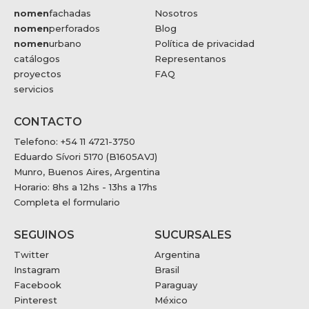
nomen
fachadas
Nosotros
nomen
perforados
Blog
nomen
urbano
Política de privacidad
catálogos
Representanos
proyectos
FAQ
servicios
CONTACTO
Telefono: +54 11 4721-3750
Eduardo Sívori 5170 (B1605AVJ)
Munro, Buenos Aires, Argentina
Horario: 8hs a 12hs - 13hs a 17hs
Completa el formulario
SEGUINOS
SUCURSALES
Twitter
Argentina
Instagram
Brasil
Facebook
Paraguay
Pinterest
México