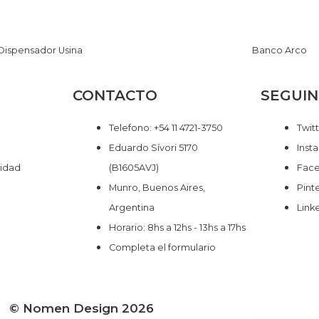
Dispensador Usina
Banco Arco
CONTACTO
SEGUI
Telefono: +54 11 4721-3750
Twit
Eduardo Sívori 5170
Inst
cidad
(B1605AVJ)
Fac
Munro, Buenos Aires,
Pint
Argentina
Link
Horario: 8hs a 12hs - 13hs a 17hs
Completa el formulario
© Nomen Design 2026