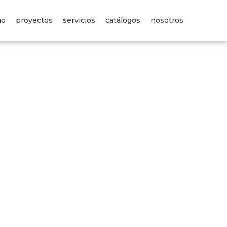
no
proyectos
servicios
catálogos
nosotros
os
servicios
catálogos
edin