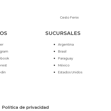
Cesto Fenix
NOS
SUCURSALES
ter
Argentina
agram
Brasil
ebook
Paraguay
erest
México
edin
Estados Unidos
Política de privacidad