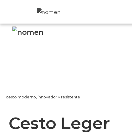
nomen
fachadas
nomen
per
nosotros
Twitter
Instagr
cesto moderno, innovador y resistente
Cesto Leger