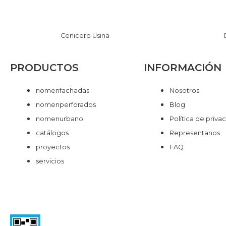
Cenicero Usina
PRODUCTOS
INFORMACIÓN
nomen
fachadas
Nosotros
nomen
perforados
Blog
nomen
urbano
Política de priva
catálogos
Representanos
proyectos
FAQ
servicios