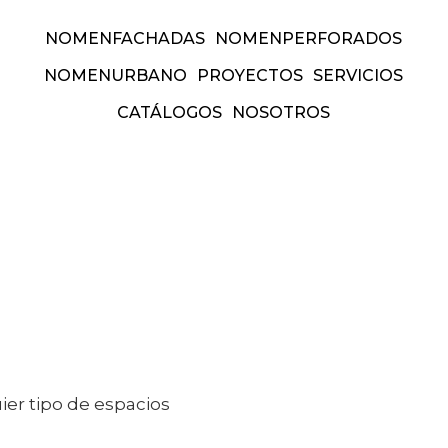
NOMEN
FACHADAS
NOMEN
PERFORADOS
NOMEN
URBANO
PROYECTOS
SERVICIOS
CATÁLOGOS
NOSOTROS
forados
nomen
urbano
proyect
am
Facebook
Pinterest
Link
uier tipo de espacios