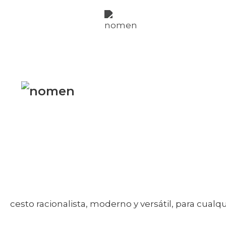
nomen
fachadas
nomen
per
nosotros
Twitter
Instagr
cesto racionalista, moderno y versátil, para cualq