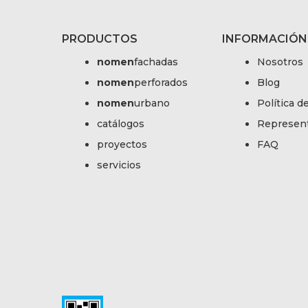
PRODUCTOS
INFORMACIÓN
nomen
fachadas
Nosotros
nomen
perforados
Blog
nomen
urbano
Política d
catálogos
Represen
proyectos
FAQ
servicios