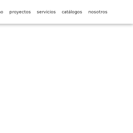
no
proyectos
servicios
catálogos
nosotros
os
servicios
catálogos
edin