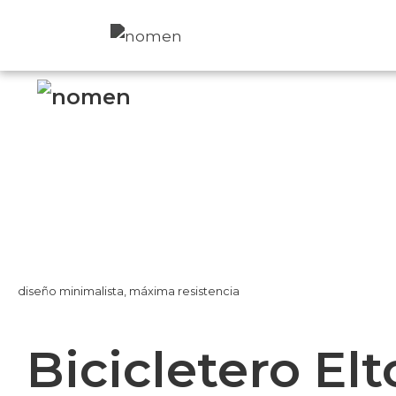
nomen
fachadas
nomen
per
nosotros
Twitter
Instagr
diseño minimalista, máxima resistencia
Bicicletero El