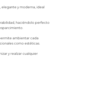
a, elegante y moderna, ideal
urabilidad, haciéndolo perfecto
 esparcimiento.
 permite ambientar cada
cionales como estéticas.
nizar y realzar cualquier