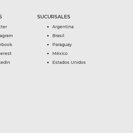
S
SUCURSALES
tter
Argentina
tagram
Brasil
ebook
Paraguay
terest
México
kedin
Estados Unidos