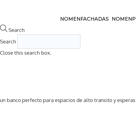
Saltar
al
NOMEN
FACHADAS
NOMEN
P
contenido
Search
Search
Close this search box.
un banco perfecto para espacios de alto transito y esperas