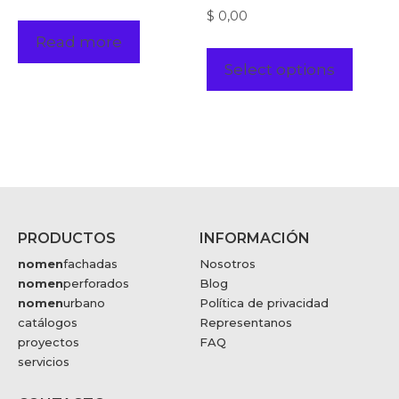
$
0,00
Read more
Select options
PRODUCTOS
INFORMACIÓN
nomen
fachadas
Nosotros
nomen
perforados
Blog
nomen
urbano
Política de privacidad
catálogos
Representanos
proyectos
FAQ
servicios