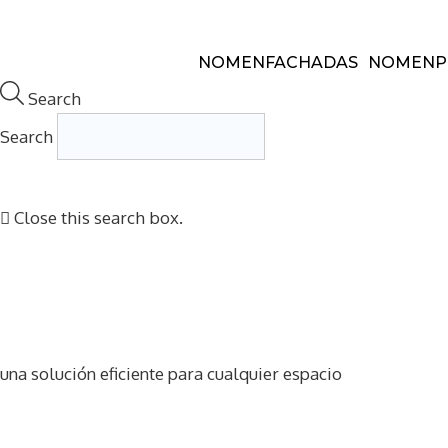
Saltar
al
NOMEN
FACHADAS
NOMEN
P
contenido
Search
Search
Close this search box.
una solución eficiente para cualquier espacio