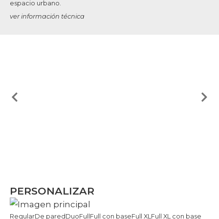
espacio urbano.
ver información técnica
PERSONALIZAR
Regular
De pared
Duo
Full
Full con base
Full XL
Full XL con base