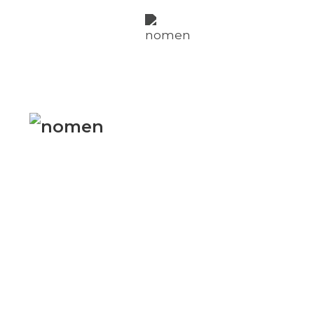
nomen
fachadas
nomen
per
nosotros
Twitter
Instagr