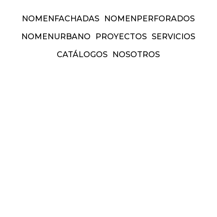
NOMEN
FACHADAS
NOMEN
PERFORADOS
NOMEN
URBANO
PROYECTOS
SERVICIOS
CATÁLOGOS
NOSOTROS
forados
nomen
urbano
proyect
am
Facebook
Pinterest
Link