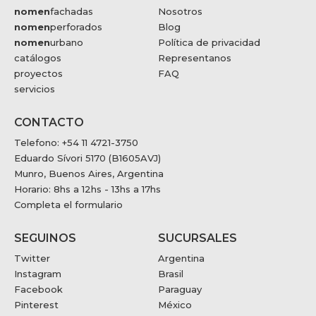
nomen
fachadas
Nosotros
nomen
perforados
Blog
nomen
urbano
Política de privacidad
catálogos
Representanos
proyectos
FAQ
servicios
CONTACTO
Telefono: +54 11 4721-3750
Eduardo Sívori 5170 (B1605AVJ)
Munro, Buenos Aires, Argentina
Horario: 8hs a 12hs - 13hs a 17hs
Completa el formulario
SEGUINOS
SUCURSALES
Twitter
Argentina
Instagram
Brasil
Facebook
Paraguay
Pinterest
México