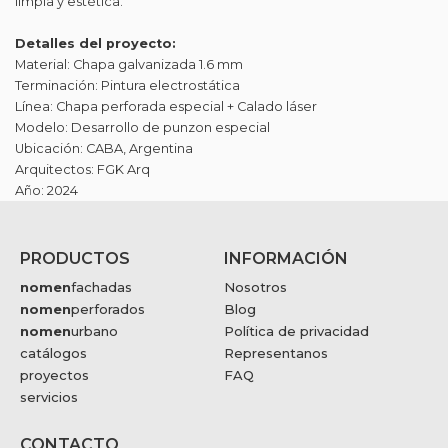
limpia y estética.
Detalles del proyecto:
Material: Chapa galvanizada 1.6 mm
Terminación: Pintura electrostática
Línea: Chapa perforada especial + Calado láser
Modelo: Desarrollo de punzon especial
Ubicación: CABA, Argentina
Arquitectos: FGK Arq
Año: 2024
PRODUCTOS
INFORMACIÓN
nomen
fachadas
Nosotros
nomen
perforados
Blog
nomen
urbano
Política de privacidad
catálogos
Representanos
proyectos
FAQ
servicios
CONTACTO