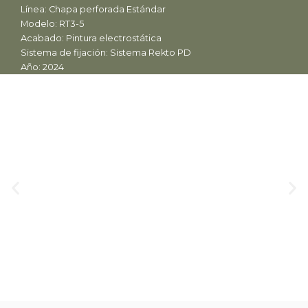
Línea: Chapa perforada Estándar
Modelo: RT3-5
Acabado: Pintura electrostática
Sistema de fijación: Sistema Rekto PD
Año: 2024