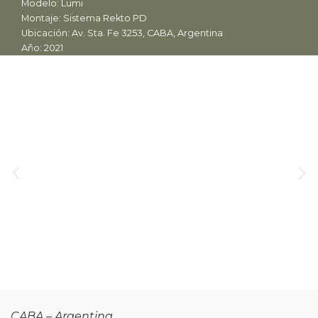
Modelo: Lumi
Montaje: Sistema Rekto PD
Ubicación: Av. Sta. Fe 3253, CABA, Argentina
Año: 2021
CABA – Argentina