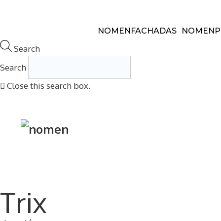
Saltar
al
NOMEN
FACHADAS
NOMEN
P
contenido
Search
Search
Close this search box.
nomen
fachadas
nomen
perfor
nosotros
Twitter
Instagra
Trix