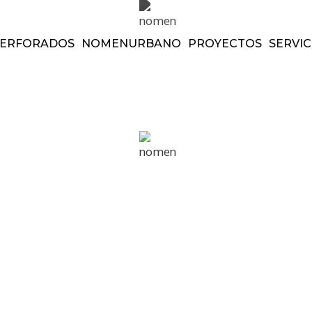
ERFORADOS
NOMEN
URBANO
PROYECTOS
SERVIC
ados
nomen
urbano
proyectos
m
Facebook
Pinterest
Linkedin