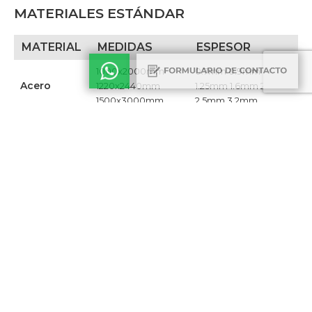
MATERIALES ESTÁNDAR
MATERIAL
MEDIDAS
ESPESOR
1000x2000mm
0.7mm 0.9mm
Acero
1220x2440mm
1.25mm 1.6mm 2.1mm
1500x3000mm
2.5mm 3.2mm​
Acero
1000x2000mm
0.7mm 0.9mm
galvanizado
1220x2440mm ​
1.25mm 1.6mm 2.1mm​
1000x2000mm
0.7mm 0.9mm 1.2mm
Acero
1250x2500mm
1.5mm 2mm 2.5mm
inoxidable
1500x3000mm​
3mm​
1000x2000mm
0.8mm 1mm 1.2mm
Aluminio
1200x2400mm
1.5mm 2mm​
1350x3000mm​
Chapa
1220x2440mm​
0.9mm
revestida
Aluminio
1250x2500mm