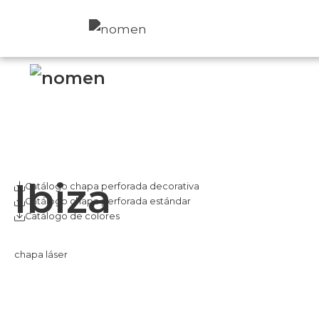
nomen
fachadas
nomen
per
nosotros
Twitter
Instagr
Ibiza
Catálogo chapa perforada decorativa
Catálogo chapa perforada estándar
Catálogo de colores
chapa láser