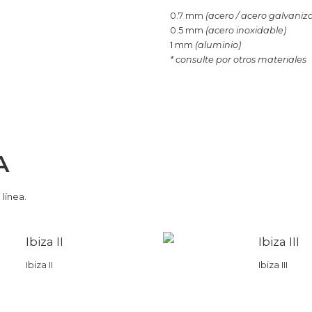
0.7 mm
(acero / acero galvaniz
0.5 mm
(acero inoxidable)
1 mm
(aluminio)
* consulte por otros materiales
A
línea.
Ibiza II
Ibiza III