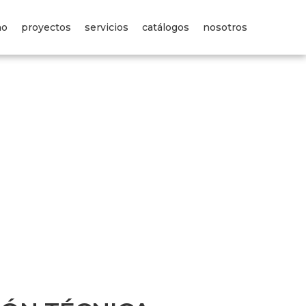
no
proyectos
servicios
catálogos
nosotros
os
servicios
catálogos
edin