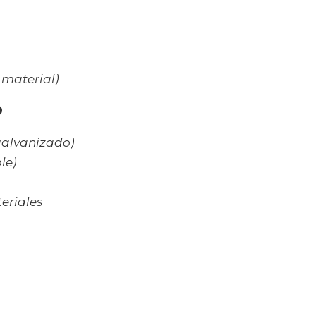
 material)
O
galvanizado)
le)
teriales