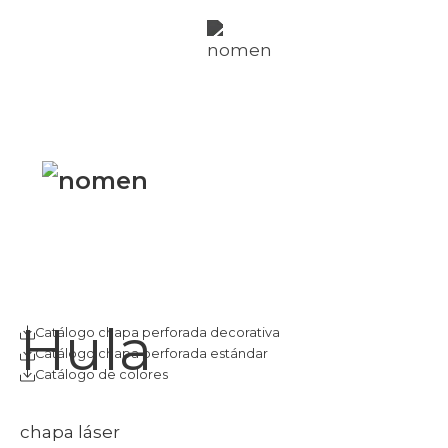
nomen
fachadas
nomen
per
nosotros
Twitter
Instagr
Hula
Catálogo chapa perforada decorativa
Catálogo chapa perforada estándar
Catálogo de colores
chapa láser