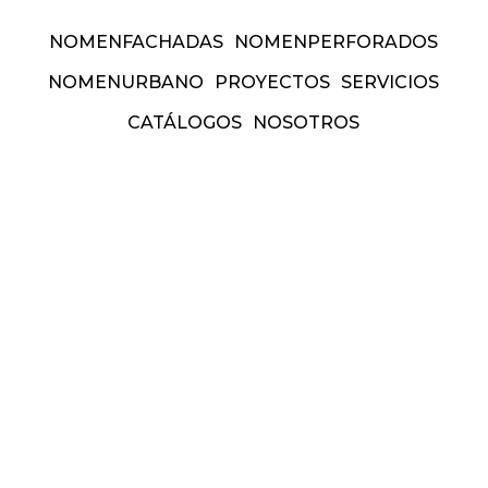
NOMEN
FACHADAS
NOMEN
PERFORADOS
NOMEN
URBANO
PROYECTOS
SERVICIOS
CATÁLOGOS
NOSOTROS
forados
nomen
urbano
proyect
am
Facebook
Pinterest
Link