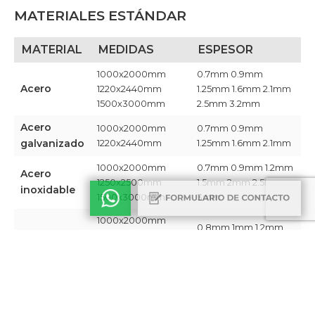
MATERIALES ESTÁNDAR
MATERIAL
MEDIDAS
ESPESOR
1000x2000mm
0.7mm 0.9mm
Acero
1220x2440mm
1.25mm 1.6mm 2.1mm
1500x3000mm
2.5mm 3.2mm​
Acero
1000x2000mm
0.7mm 0.9mm
galvanizado
1220x2440mm ​
1.25mm 1.6mm 2.1mm​
1000x2000mm
0.7mm 0.9mm 1.2mm
Acero
1250x2500mm
1.5mm 2mm 2.5mm
inoxidable
1500x3000mm​
3mm​
1000x2000mm
0.8mm 1mm 1.2mm
Aluminio
1200x2400mm
1.5mm 2mm​
1350x3000mm​
Chapa
1220x2440mm​
0.9mm
revestida
Aluminio