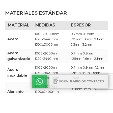
MATERIALES ESTÁNDAR
MATERIAL
MEDIDAS
ESPESOR
1000x2000mm
0.7mm 0.9mm
Acero
1220x2440mm
1.25mm 1.6mm 2.1mm
1500x3000mm
2.5mm 3.2mm​
Acero
1000x2000mm
0.7mm 0.9mm
galvanizado
1220x2440mm ​
1.25mm 1.6mm 2.1mm​
1000x2000mm
0.7mm 0.9mm 1.2mm
Acero
1250x2500mm
1.5mm 2mm 2.5mm
inoxidable
1500x3000mm​
3mm​
1000x2000mm
0.8mm 1mm 1.2mm
Aluminio
1200x2400mm
1.5mm 2mm​
1350x3000mm​
Chapa
1220x2440mm​
0.9mm
revestida