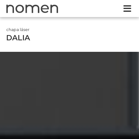
chapa láser
DALIA