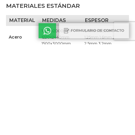
MATERIALES ESTÁNDAR
MATERIAL
MEDIDAS
ESPESOR
1000x2000mm
0.7mm 0.9mm
Acero
1220x2440mm
1.25mm 1.6mm 2.1mm
1500x3000mm
2.5mm 3.2mm​
Acero
1000x2000mm
0.7mm 0.9mm
galvanizado
1220x2440mm ​
1.25mm 1.6mm 2.1mm​
1000x2000mm
0.7mm 0.9mm 1.2mm
Acero
1250x2500mm
1.5mm 2mm 2.5mm
inoxidable
1500x3000mm​
3mm​
1000x2000mm
0.8mm 1mm 1.2mm
Aluminio
1200x2400mm
1.5mm 2mm​
1350x3000mm​
Chapa
1220x2440mm​
0.9mm
revestida
Aluminio
1250x2500mm