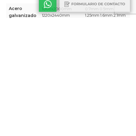
Acero
1000x2000mm
0.7mm 0.9mm
galvanizado
1220x2440mm ​
1.25mm 1.6mm 2.1mm​
1000x2000mm
0.7mm 0.9mm 1.2mm
Acero
1250x2500mm
1.5mm 2mm 2.5mm
inoxidable
1500x3000mm​
3mm​
1000x2000mm
0.8mm 1mm 1.2mm
Aluminio
1200x2400mm
1.5mm 2mm​
1350x3000mm​
Chapa
1220x2440mm​
0.9mm
revestida
Aluminio
1250x2500mm
4mm
compuesto
1500x3000mm​
* Medidas de chapa desplegada. Consultar disponibilidad.
COLORES