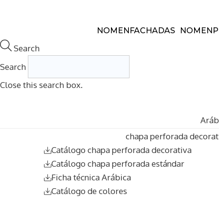
Saltar
al
NOMEN
FACHADAS
NOMEN
P
contenido
Search
Search
Close this search box.
Aráb
chapa perforada decorat
Catálogo chapa perforada decorativa
Catálogo chapa perforada estándar
Ficha técnica Arábica
Catálogo de colores