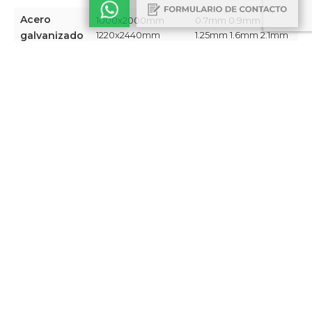
Acero
1000x2000mm
0.7mm 0.9mm
galvanizado
1220x2440mm ​
1.25mm 1.6mm 2.1mm​
1000x2000mm
0.7mm 0.9mm 1.2mm
Acero
1250x2500mm
1.5mm 2mm 2.5mm
inoxidable
1500x3000mm​
3mm​
1000x2000mm
0.8mm 1mm 1.2mm
Aluminio
1200x2400mm
1.5mm 2mm​
1350x3000mm​
Chapa
1220x2440mm​
0.9mm
revestida
Aluminio
1250x2500mm
4mm
compuesto
1500x3000mm​
* Medidas de chapa desplegada. Consultar disponibilidad.
COLORES