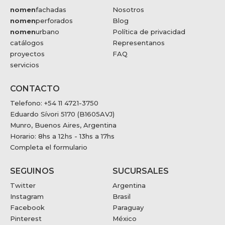
nomen
fachadas
Nosotros
nomen
perforados
Blog
nomen
urbano
Política de privacidad
catálogos
Representanos
proyectos
FAQ
servicios
CONTACTO
Telefono: +54 11 4721-3750
Eduardo Sívori 5170 (B1605AVJ)
Munro, Buenos Aires, Argentina
Horario: 8hs a 12hs - 13hs a 17hs
Completa el formulario
SEGUINOS
SUCURSALES
Twitter
Argentina
Instagram
Brasil
Facebook
Paraguay
Pinterest
México