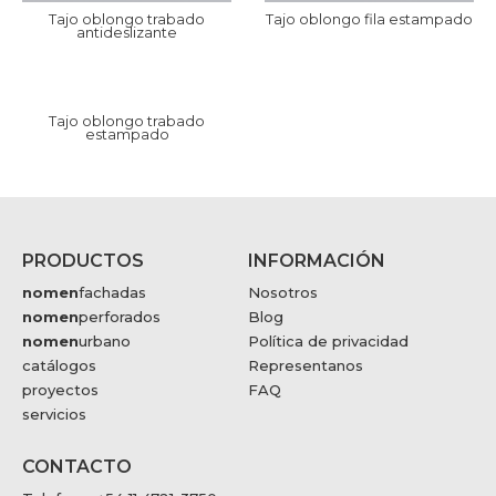
Tajo oblongo trabado
Tajo oblongo fila estampado
antideslizante
Tajo oblongo trabado
estampado
PRODUCTOS
INFORMACIÓN
nomen
fachadas
Nosotros
nomen
perforados
Blog
nomen
urbano
Política de privacidad
catálogos
Representanos
proyectos
FAQ
servicios
CONTACTO