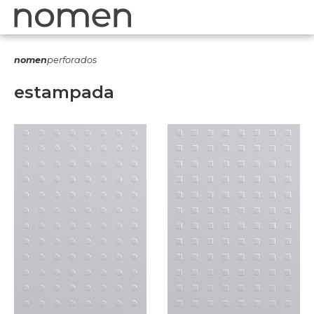
nomen
perforados
estampada