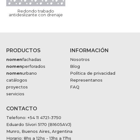
Redondo trabado
antideslizante con drenaje
PRODUCTOS
INFORMACIÓN
nomen
fachadas
Nosotros
nomen
perforados
Blog
nomen
urbano
Política de privacidad
catálogos
Representanos
proyectos
FAQ
servicios
CONTACTO
Telefono: +54 11 4721-3750
Eduardo Sívori 5170 (B1605AVJ)
Munro, Buenos Aires, Argentina
Horario: 8hs a 12hs - 13hs a 17hs