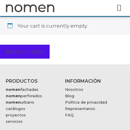
Your cart is currently empty.
Return to shop
PRODUCTOS
INFORMACIÓN
nomen
fachadas
Nosotros
nomen
perforados
Blog
nomen
urbano
Política de privacidad
catálogos
Representanos
proyectos
FAQ
servicios